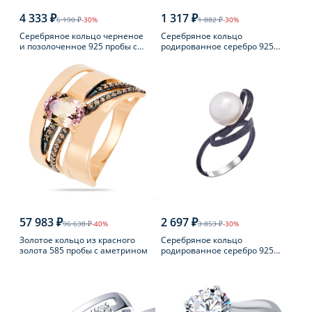
4 333 ₽
1 317 ₽
6 190 ₽
-30%
1 882 ₽
-30%
Серебряное кольцо черненое
Серебряное кольцо
и позолоченное 925 пробы с
родированное серебро 925
янтарем
пробы с аметистом
57 983 ₽
2 697 ₽
96 638 ₽
-40%
3 853 ₽
-30%
Золотое кольцо из красного
Серебряное кольцо
золота 585 пробы с аметрином
родированное серебро 925
пробы с жемчугом