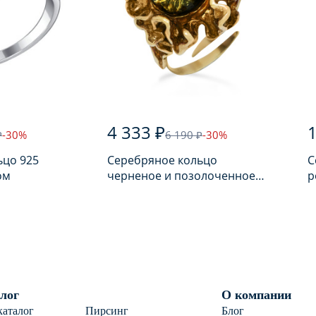
4 333 ₽
1
₽
-30%
6 190 ₽
-30%
ьцо 925
Серебряное кольцо
С
ом
черненое и позолоченное
р
925 пробы с янтарем
п
лог
О компании
каталог
Пирсинг
Блог