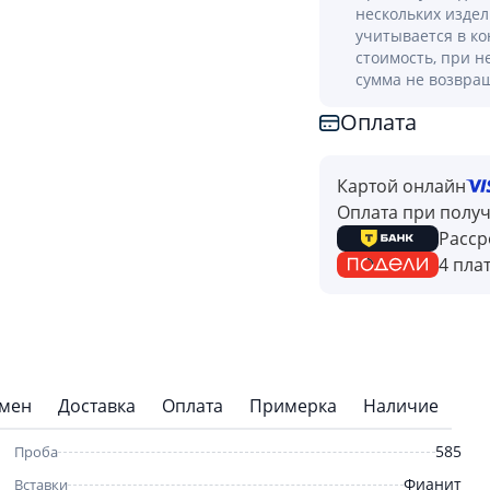
нескольких изде
учитывается в к
стоимость, при н
сумма не возвра
Оплата
Картой онлайн
Оплата при полу
Расср
4 пла
бмен
Доставка
Оплата
Примерка
Наличие
585
Проба
Фианит
Вставки