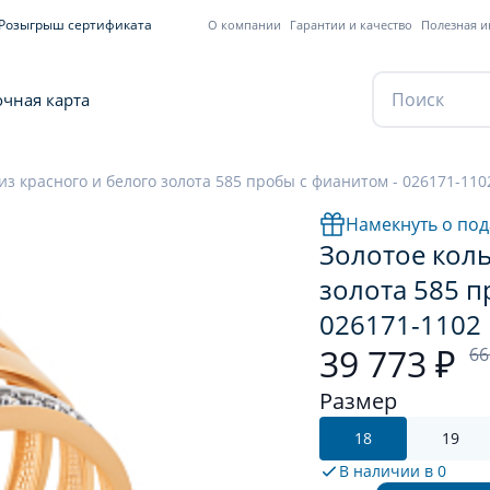
Розыгрыш сертификата
О компании
Гарантии и качество
Полезная 
чная карта
из красного и белого золота 585 пробы с фианитом - 026171-110
Намекнуть о под
Золотое коль
золота 585 п
026171-1102
39 773 ₽
66
Размер
18
19
В наличии в
0