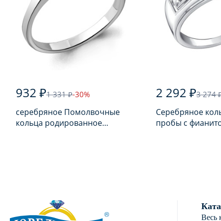
932 ₽
2 292 ₽
1 331 ₽
-30%
3 274 
серебряное Помолвочные
Серебряное кол
кольца родированное
пробы с фианит
серебро 925 пробы с
фианитом
Ката
Весь 