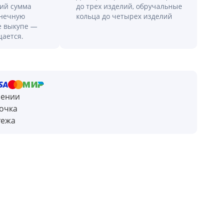
лий сумма
до трех изделий, обручальные
онечную
кольца до четырех изделий
е выкупе —
щается.
чении
очка
тежа