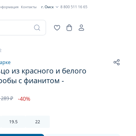
г. Омск
8 800 511 16 65
информация
Контакты
2
арке
цо из красного и белого
робы с фианитом -
 289 ₽
-40%
19.5
22