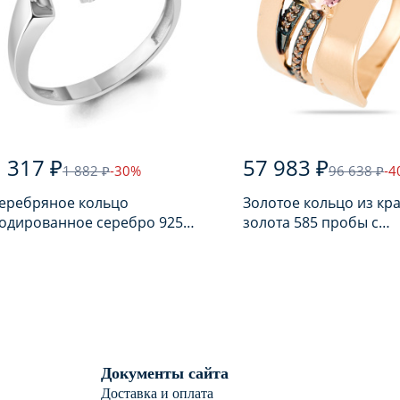
 317 ₽
57 983 ₽
1 882 ₽
-30%
96 638 ₽
-4
еребряное кольцо
Золотое кольцо из кр
одированное серебро 925
золота 585 пробы с
робы с аметистом
аметрином
Документы сайта
Доставка и оплата