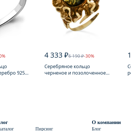
4 333 ₽
1
30%
6 190 ₽
-30%
ьцо
Серебряное кольцо
С
еребро 925
черненое и позолоченное
р
ом
925 пробы с янтарем
п
лог
О компании
каталог
Пирсинг
Блог