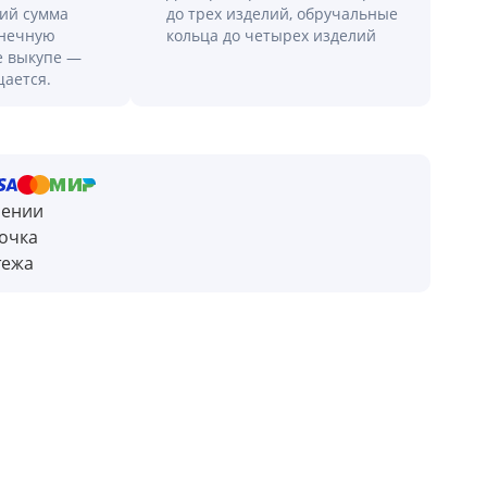
лий сумма
до трех изделий, обручальные
онечную
кольца до четырех изделий
е выкупе —
щается.
чении
очка
тежа