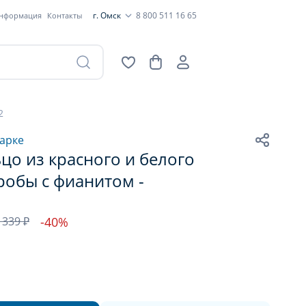
г. Омск
8 800 511 16 65
информация
Контакты
2
арке
цо из красного и белого
робы с фианитом -
 339 ₽
-40%