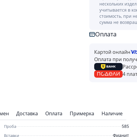
нескольких изде
учитывается в к
стоимость, при н
сумма не возвра
Оплата
Картой онлайн
Оплата при полу
Расср
4 пла
бмен
Доставка
Оплата
Примерка
Наличие
585
Проба
Фианит
Вставки