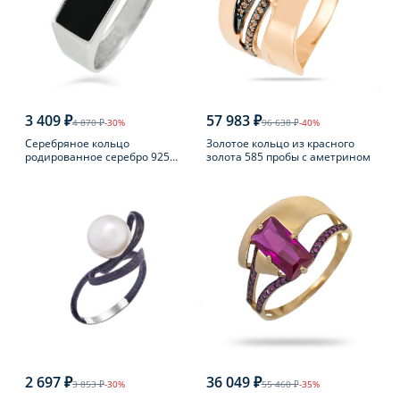
3 409 ₽
57 983 ₽
4 870 ₽
-30%
96 638 ₽
-40%
Серебряное кольцо
Золотое кольцо из красного
родированное серебро 925
золота 585 пробы с аметрином
пробы с фианитом
2 697 ₽
36 049 ₽
3 853 ₽
-30%
55 460 ₽
-35%