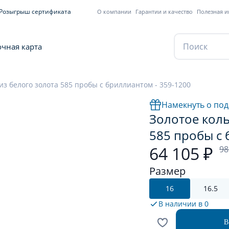
Розыгрыш сертификата
О компании
Гарантии и качество
Полезная 
чная карта
из белого золота 585 пробы с бриллиантом - 359-1200
Намекнуть о под
Золотое коль
585 пробы с 
64 105 ₽
98
Размер
16
16.5
В наличии в
0
В