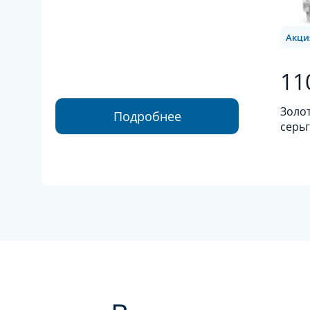
Акци
11
Золо
Подробнее
серьг
золот
брил