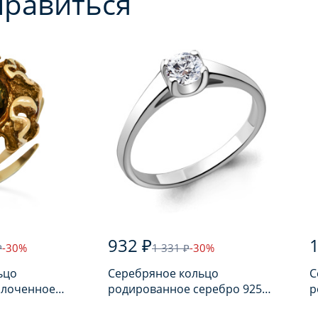
нравиться
932 ₽
1
₽
-30%
1 331 ₽
-30%
ьцо
Серебряное кольцо
С
олоченное
родированное серебро 925
р
арем
пробы с фианитом
п