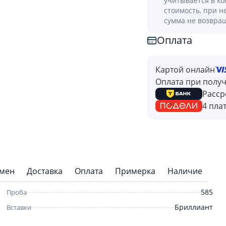
учитывается в к
стоимость, при н
сумма не возвра
Оплата
Картой онлайн
Оплата при полу
Расср
4 пла
бмен
Доставка
Оплата
Примерка
Наличие
585
Проба
Бриллиант
Вставки