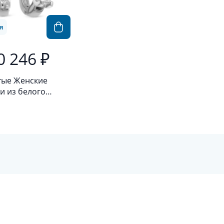
я
0 246 ₽
тые Женские
и из белого
а 585 пробы с
лиантом