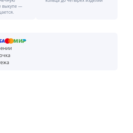
онечную
кольца до четырех изделий
е выкупе —
щается.
чении
очка
тежа