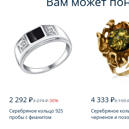
Вам может по
2 292 ₽
4 333 ₽
3 274 ₽
-30%
6 190 
Серебряное кольцо 925
Серебряное кол
пробы с фианитом
черненое и поз
925 пробы с янт