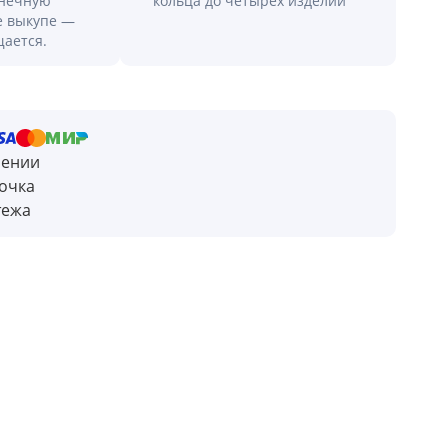
онечную
кольца до четырех изделий
е выкупе —
щается.
чении
очка
тежа