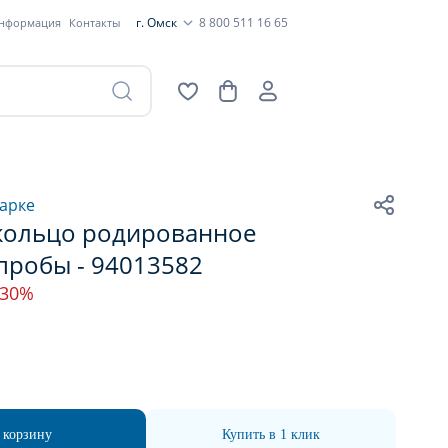
г. Омск
8 800 511 16 65
информация
Контакты
арке
кольцо родированное
пробы - 94013582
-30%
 корзину
Купить в 1 клик