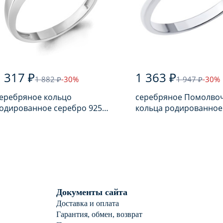
 317 ₽
1 363 ₽
1 882 ₽
-30%
1 947 ₽
-30%
еребряное кольцо
серебряное Помолво
одированное серебро 925
кольца родированное
робы с аметистом
серебро 925 пробы с
фианитом
Документы сайта
Доставка и оплата
Гарантия, обмен, возврат