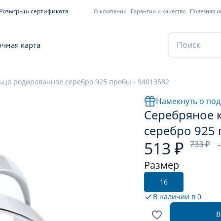
Розыгрыш сертификата
О компании
Гарантии и качество
Полезная 
чная карта
ьцо родированное серебро 925 пробы - 94013582
Намекнуть о под
Серебряное 
серебро 925 
513 ₽
733 ₽
Размер
16
В наличии в
0
В