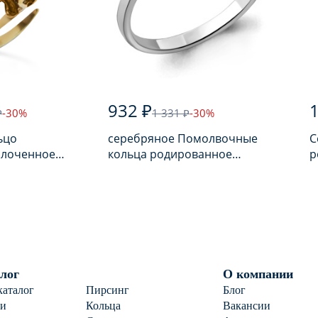
932 ₽
1
₽
-30%
1 331 ₽
-30%
ьцо
серебряное Помолвочные
С
олоченное
кольца родированное
р
арем
серебро 925 пробы с
п
фианитом
лог
О компании
каталог
Пирсинг
Блог
ги
Кольца
Вакансии