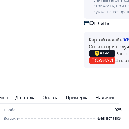
учитывается в к
стоимость, при н
сумма не возвра
Оплата
Картой онлайн
Оплата при полу
Расср
4 пла
бмен
Доставка
Оплата
Примерка
Наличие
925
Проба
Без вставки
Вставки