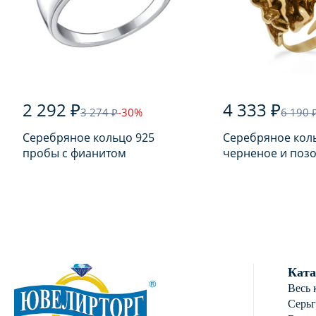
2 292 ₽
4 333 ₽
3 274 ₽
-30%
6 190 
Серебряное кольцо 925
Серебряное кол
пробы с фианитом
черненое и поз
925 пробы с янт
Ката
Весь 
Серь