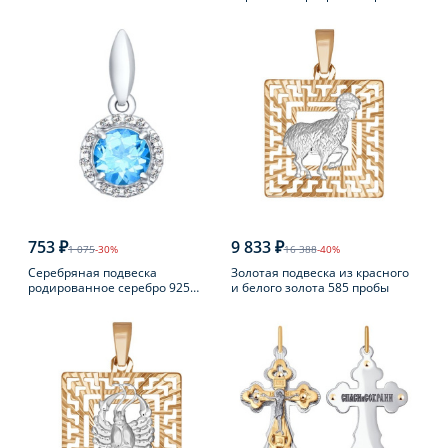
пробы
фианитом
753 ₽
9 833 ₽
1 075
-30%
16 388
-40%
Серебряная подвеска
Золотая подвеска из красного
родированное серебро 925
и белого золота 585 пробы
пробы с топазом