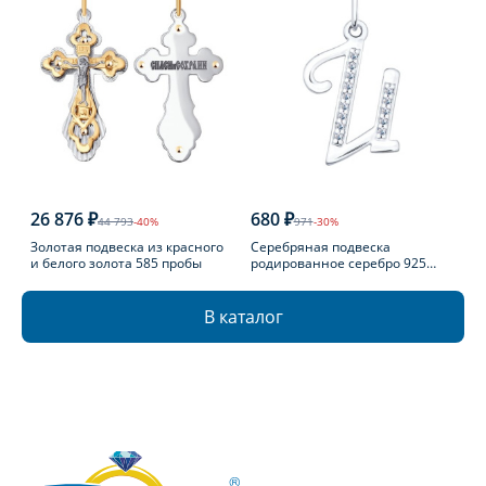
26 876 ₽
680 ₽
44 793
-40%
971
-30%
Золотая подвеска из красного
Серебряная подвеска
и белого золота 585 пробы
родированное серебро 925
пробы с фианитом
В каталог