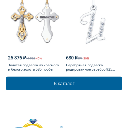
26 876 ₽
680 ₽
44 793
-40%
971
-30%
Золотая подвеска из красного
Серебряная подвеска
и белого золота 585 пробы
родированное серебро 925
пробы с фианитом
В каталог