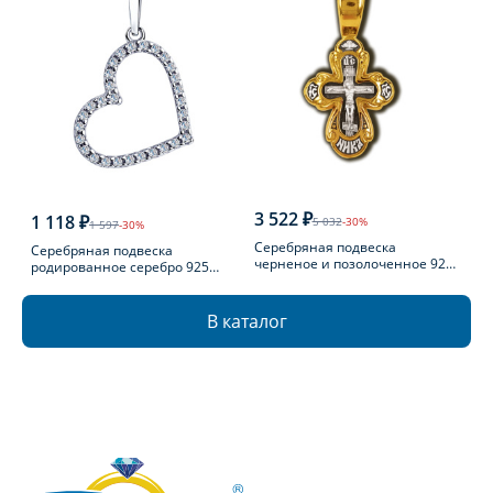
3 522 ₽
1 118 ₽
5 032
-30%
1 597
-30%
Серебряная подвеска
Серебряная подвеска
черненое и позолоченное 925
родированное серебро 925
пробы
пробы с фианитом
В каталог