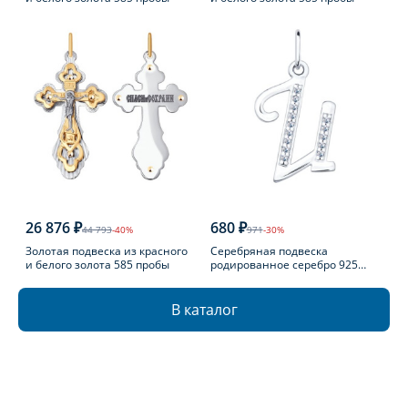
26 876 ₽
680 ₽
44 793
-40%
971
-30%
Золотая подвеска из красного
Серебряная подвеска
и белого золота 585 пробы
родированное серебро 925
пробы с фианитом
В каталог