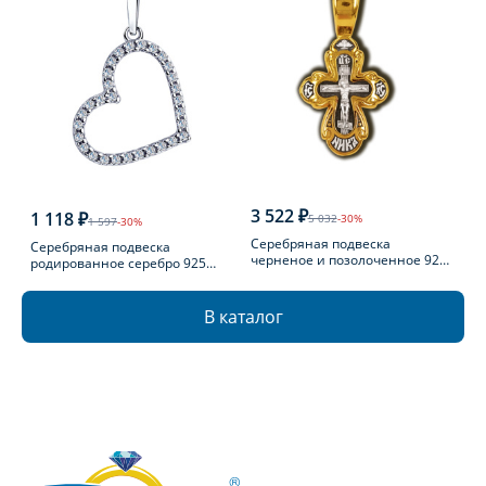
3 522 ₽
1 118 ₽
5 032
-30%
1 597
-30%
Серебряная подвеска
Серебряная подвеска
черненое и позолоченное 925
родированное серебро 925
пробы
пробы с фианитом
В каталог