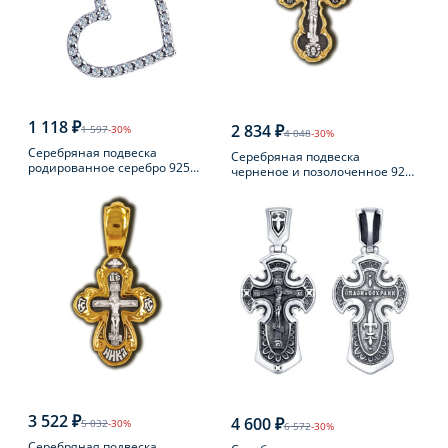
1 118 ₽
2 834 ₽
1 597
-30%
4 048
-30%
Серебряная подвеска
Серебряная подвеска
родированное серебро 925
черненое и позолоченное 925
пробы с фианитом
пробы
3 522 ₽
4 600 ₽
5 032
-30%
6 572
-30%
Серебряная подвеска