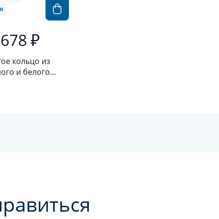
я
 678 ₽
ое кольцо из
ого и белого
а 585 пробы с
лиантом
нравиться