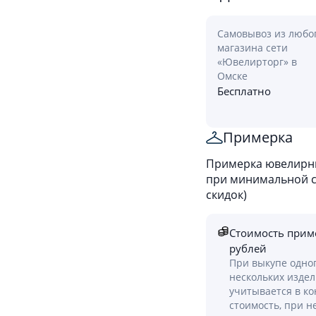
Самовывоз из любо
магазина сети
«Ювелирторг» в
Омске
Бесплатно
Примерка
Примерка ювелирны
при минимальной ст
скидок)
Стоимость прим
рублей
При выкупе одно
нескольких изде
учитывается в к
стоимость, при н