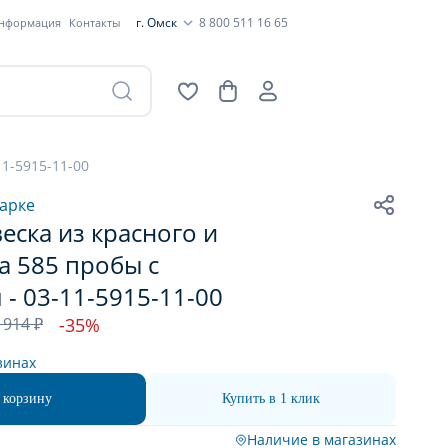
г. Омск
8 800 511 16 65
информация
Контакты
11-5915-11-00
арке
еска из красного и
а 585 пробы с
- 03-11-5915-11-00
 914 ₽
-35%
зинах
 корзину
Купить в 1 клик
Наличие в магазинах