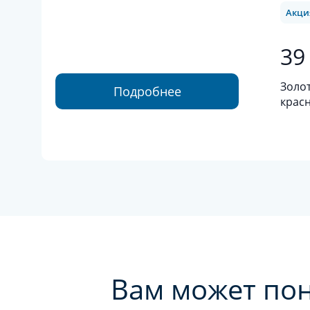
Акци
39
Золот
Подробнее
красн
золот
брил
Вам может по