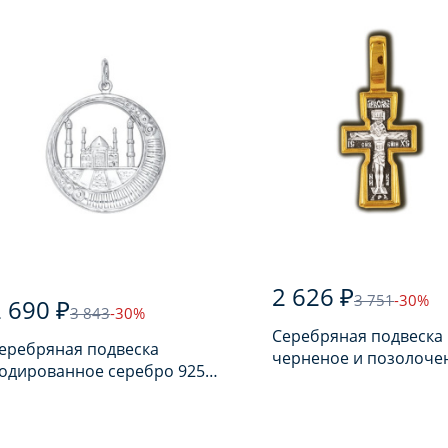
2 626 ₽
3 751
-30%
 690 ₽
3 843
-30%
Серебряная подвеска
еребряная подвеска
черненое и позолоче
одированное серебро 925
925 пробы
робы