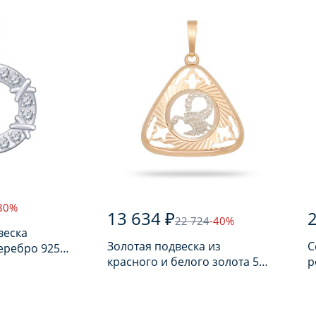
30%
13 634 ₽
2
22 724
-40%
веска
Золотая подвеска из
С
еребро 925
красного и белого золота 585
р
ом
пробы
п