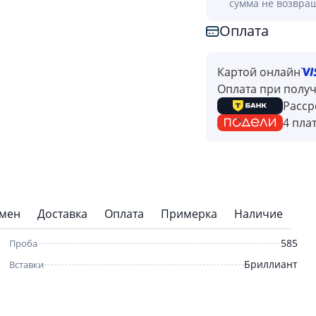
сумма не возвра
Оплата
Картой онлайн
Оплата при полу
Расср
4 пла
бмен
Доставка
Оплата
Примерка
Наличие
585
Проба
Бриллиант
Вставки