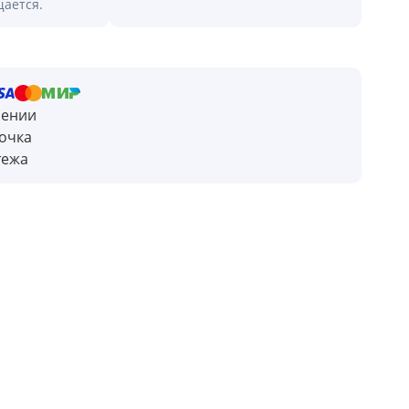
щается.
чении
очка
тежа