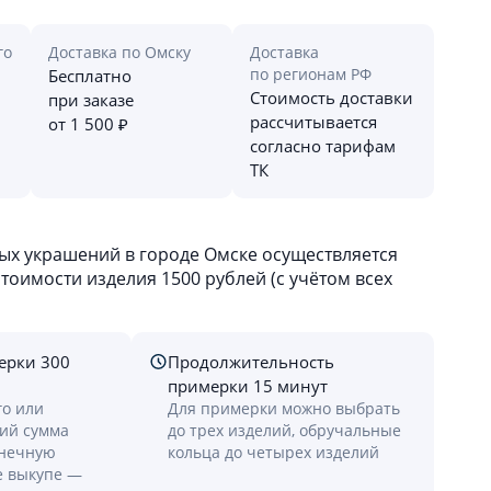
го
Доставка по Омску
Доставка
по регионам РФ
Бесплатно
Стоимость доставки
при заказе
рассчитывается
от 1 500 ₽
согласно тарифам
ТК
х украшений в городе Омске осуществляется
оимости изделия 1500 рублей (с учётом всех
ерки 300
Продолжительность
примерки 15 минут
го или
Для примерки можно выбрать
лий сумма
до трех изделий, обручальные
онечную
кольца до четырех изделий
е выкупе —