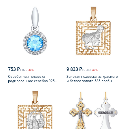
пробы
фианитом
753 ₽
9 833 ₽
1 075
-30%
16 388
-40%
Серебряная подвеска
Золотая подвеска из красного
родированное серебро 925
и белого золота 585 пробы
пробы с топазом