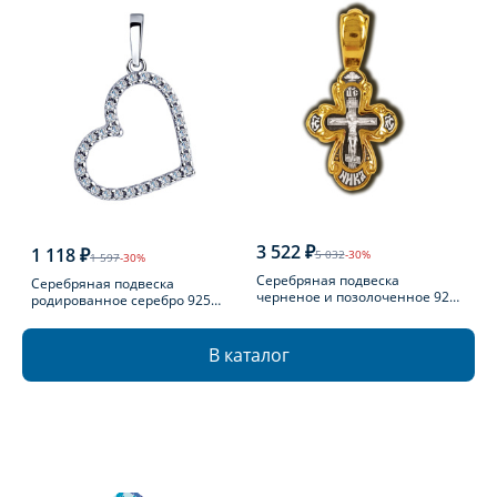
3 522 ₽
1 118 ₽
5 032
-30%
1 597
-30%
Серебряная подвеска
Серебряная подвеска
черненое и позолоченное 925
родированное серебро 925
пробы
пробы с фианитом
В каталог