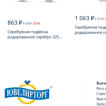
1 063 ₽
1 519
-
863 ₽
1 233
-30%
Серебряная под
Серебряная подвеска
родированное с
родированное серебро 925
пробы с фианит
пробы с фианитом
Ката
Весь 
Серь
Брасл
Цепи