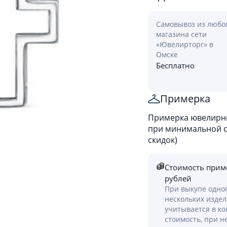
Самовывоз из любо
магазина сети
«Ювелирторг» в
Омске
Бесплатно
Примерка
Примерка ювелирны
при минимальной ст
скидок)
Стоимость прим
рублей
При выкупе одно
нескольких изде
учитывается в к
стоимость, при н