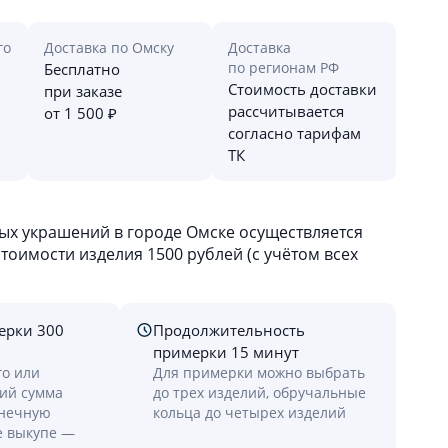
го
Доставка по Омску
Доставка
по регионам РФ
Бесплатно
Стоимость доставки
при заказе
рассчитывается
от 1 500 ₽
согласно тарифам
ТК
х украшений в городе Омске осуществляется
оимости изделия 1500 рублей (с учётом всех
ерки 300
Продолжительность
примерки 15 минут
го или
Для примерки можно выбрать
лий сумма
до трех изделий, обручальные
онечную
кольца до четырех изделий
е выкупе —