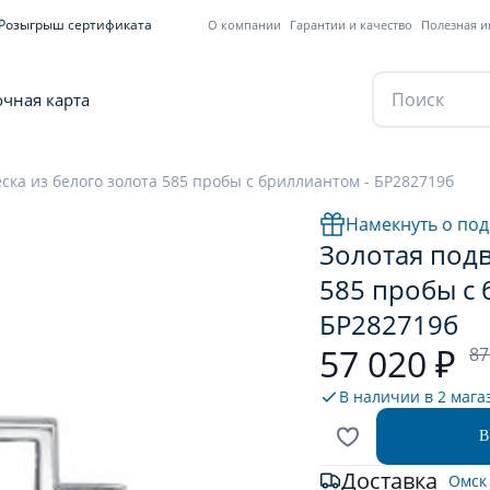
Розыгрыш сертификата
О компании
Гарантии и качество
Полезная 
чная карта
ска из белого золота 585 пробы с бриллиантом - БР282719б
Намекнуть о под
Золотая подв
585 пробы с 
БР282719б
57 020 ₽
87
В наличии в
2 мага
В
Доставка
Омск