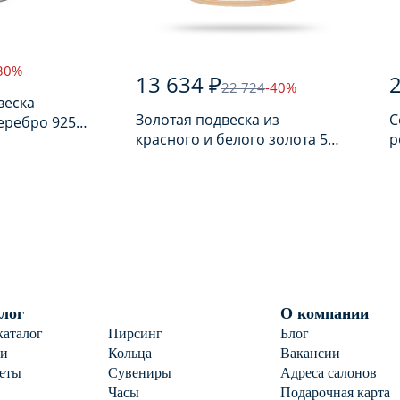
30%
13 634 ₽
2
22 724
-40%
веска
Золотая подвеска из
С
еребро 925
красного и белого золота 585
р
ом
пробы
п
лог
О компании
каталог
Пирсинг
Блог
ги
Кольца
Вакансии
еты
Сувениры
Адреса салонов
Часы
Подарочная карта