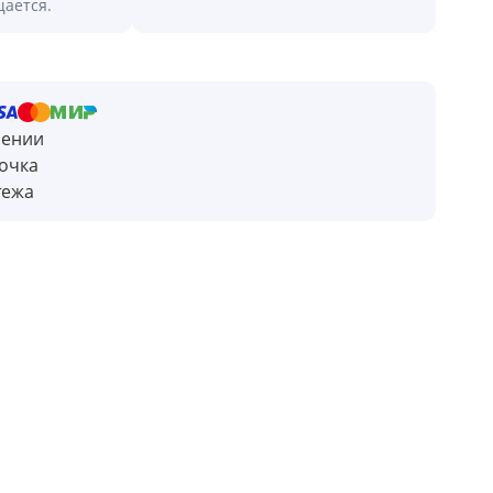
щается.
чении
очка
тежа