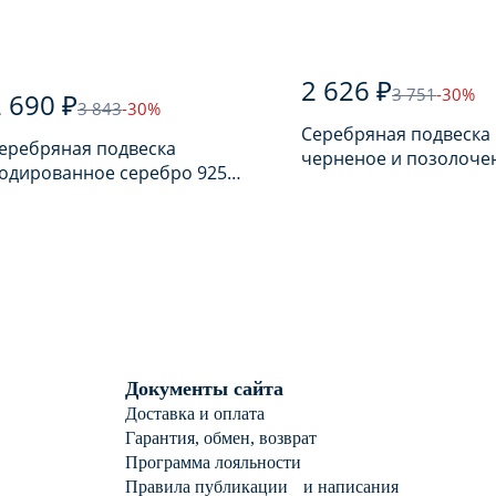
2 626 ₽
3 751
-30%
 690 ₽
3 843
-30%
Серебряная подвеска
еребряная подвеска
черненое и позолоче
одированное серебро 925
925 пробы
робы
Документы сайта
Доставка и оплата
Гарантия, обмен, возврат
Программа лояльности
Правила публикации и написания