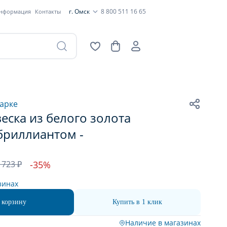
г. Омск
8 800 511 16 65
информация
Контакты
арке
еска из белого золота
бриллиантом -
 723 ₽
-35%
зинах
 корзину
Купить в 1 клик
Наличие в магазинах