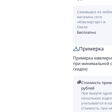
Самовывоз из любо
магазина сети
«Ювелирторг» в
Омске
Бесплатно
Примерка
Примерка ювелирны
при минимальной ст
скидок)
Стоимость прим
рублей
При выкупе одно
нескольких изде
учитывается в к
стоимость, при н