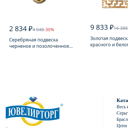
9 833 ₽
2 834 ₽
16 388
4 048
-30%
Золотая подвеск
Серебряная подвеска
красного и бело
черненое и позолоченное
пробы
925 пробы
Ката
Весь 
Серь
Брасл
Цепи