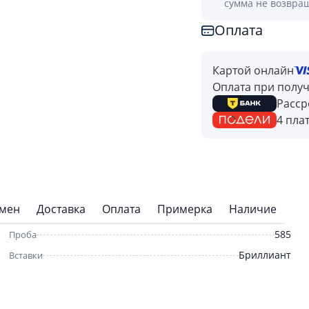
сумма не возвра
Оплата
Картой онлайн
Оплата при полу
Расср
4 пла
бмен
Доставка
Оплата
Примерка
Наличие
585
Проба
Бриллиант
Вставки