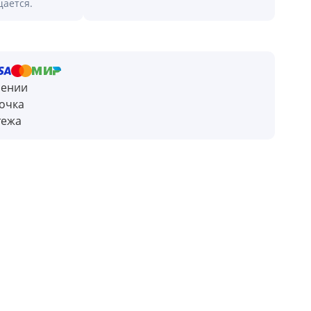
щается.
чении
очка
тежа