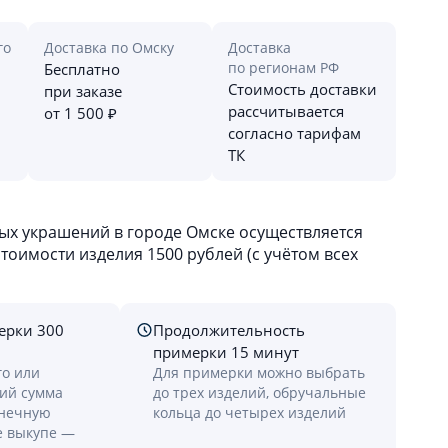
го
Доставка по Омску
Доставка
по регионам РФ
Бесплатно
Стоимость доставки
при заказе
рассчитывается
от 1 500 ₽
согласно тарифам
ТК
х украшений в городе Омске осуществляется
оимости изделия 1500 рублей (с учётом всех
ерки 300
Продолжительность
примерки 15 минут
го или
Для примерки можно выбрать
лий сумма
до трех изделий, обручальные
онечную
кольца до четырех изделий
е выкупе —