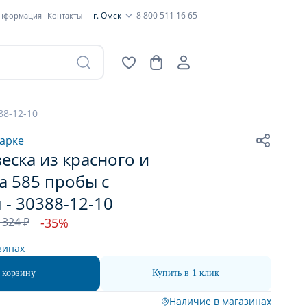
г. Омск
8 800 511 16 65
информация
Контакты
88-12-10
арке
еска из красного и
а 585 пробы с
- 30388-12-10
 324 ₽
-35%
зинах
 корзину
Купить в 1 клик
Наличие в магазинах