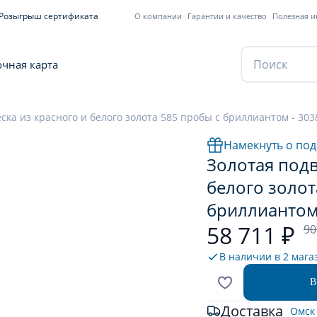
Розыгрыш сертификата
О компании
Гарантии и качество
Полезная 
чная карта
ска из красного и белого золота 585 пробы с бриллиантом - 303
Намекнуть о под
Золотая подв
белого золот
бриллиантом 
58 711 ₽
90
В наличии в
2 мага
В
Доставка
Омск