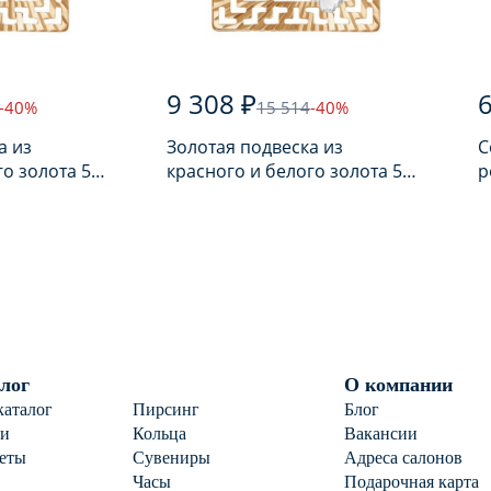
9 308 ₽
-40%
15 514
-40%
а из
Золотая подвеска из
С
го золота 585
красного и белого золота 585
р
пробы
п
лог
О компании
каталог
Пирсинг
Блог
ги
Кольца
Вакансии
еты
Сувениры
Адреса салонов
Часы
Подарочная карта