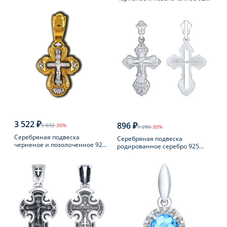
пробы с фианитом
пробы
3 522 ₽
896 ₽
5 032
-30%
1 280
-30%
Серебряная подвеска
Серебряная подвеска
черненое и позолоченное 925
родированное серебро 925
пробы
пробы