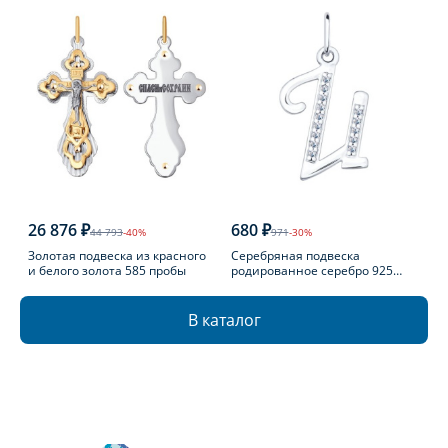
26 876 ₽
680 ₽
44 793
-40%
971
-30%
Золотая подвеска из красного
Серебряная подвеска
и белого золота 585 пробы
родированное серебро 925
пробы с фианитом
В каталог