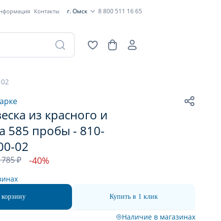
г. Омск
8 800 511 16 65
информация
Контакты
-02
арке
еска из красного и
а 585 пробы - 810-
00-02
 785 ₽
-40%
зинах
 корзину
Купить в 1 клик
Наличие в магазинах