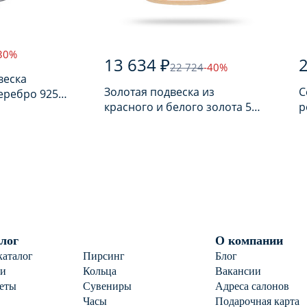
30%
13 634 ₽
2
22 724
-40%
веска
Золотая подвеска из
С
еребро 925
красного и белого золота 585
р
ом
пробы
п
лог
О компании
каталог
Пирсинг
Блог
ги
Кольца
Вакансии
еты
Сувениры
Адреса салонов
Часы
Подарочная карта