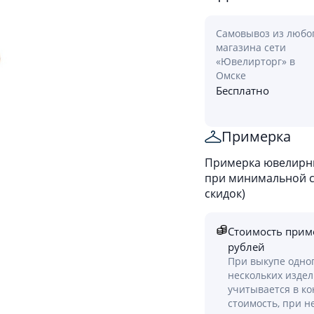
Самовывоз из любо
магазина сети
«Ювелирторг» в
Омске
Бесплатно
Примерка
Примерка ювелирны
при минимальной ст
скидок)
Стоимость прим
рублей
При выкупе одно
нескольких изде
учитывается в к
стоимость, при н