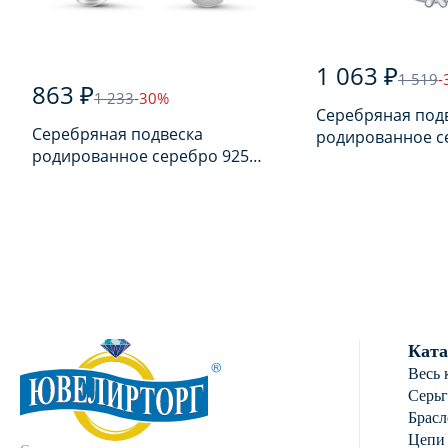
1 063 ₽
1 519
-
863 ₽
1 233
-30%
Серебряная под
Серебряная подвеска
родированное с
родированное серебро 925
пробы с фианит
пробы с фианитом
Ката
Весь 
Серь
Брасл
Цепи