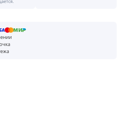
щается.
чении
очка
тежа