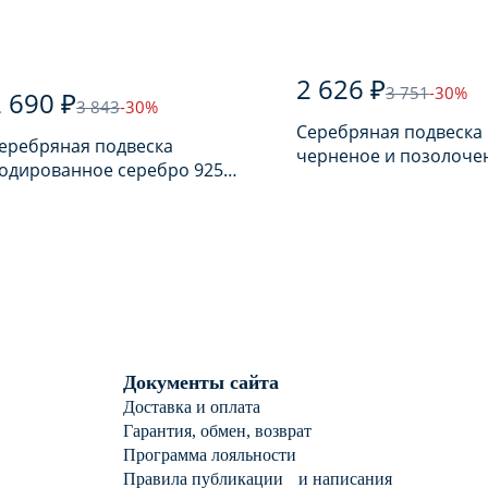
2 626 ₽
3 751
-30%
 690 ₽
3 843
-30%
Серебряная подвеска
еребряная подвеска
черненое и позолоче
одированное серебро 925
925 пробы
робы
Документы сайта
Доставка и оплата
Гарантия, обмен, возврат
Программа лояльности
Правила публикации и написания