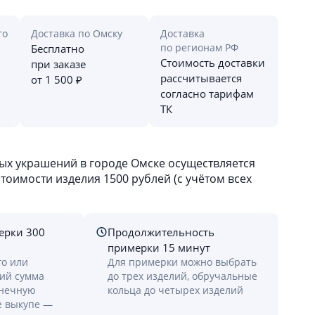
го
Доставка по Омску
Доставка
по регионам РФ
Бесплатно
Стоимость доставки
при заказе
рассчитывается
от 1 500 ₽
согласно тарифам
ТК
х украшений в городе Омске осуществляется
оимости изделия 1500 рублей (с учётом всех
ерки 300
Продолжительность
примерки 15 минут
го или
Для примерки можно выбрать
лий сумма
до трех изделий, обручальные
онечную
кольца до четырех изделий
е выкупе —