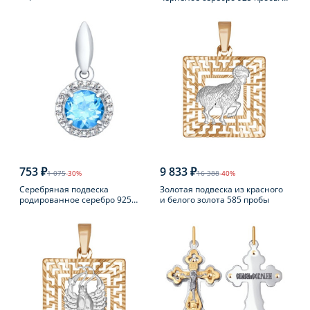
пробы
фианитом
753 ₽
9 833 ₽
1 075
-30%
16 388
-40%
Серебряная подвеска
Золотая подвеска из красного
родированное серебро 925
и белого золота 585 пробы
пробы с топазом