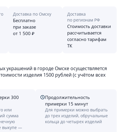
го
Доставка по Омску
Доставка
по регионам РФ
Бесплатно
Стоимость доставки
при заказе
рассчитывается
от 1 500 ₽
согласно тарифам
ТК
х украшений в городе Омске осуществляется
оимости изделия 1500 рублей (с учётом всех
ерки 300
Продолжительность
примерки 15 минут
го или
Для примерки можно выбрать
лий сумма
до трех изделий, обручальные
онечную
кольца до четырех изделий
е выкупе —