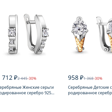
 712 ₽
958 ₽
2 445
-30%
1 368
-30%
еребряные Женские серьги
Серебряные Детские 
одированное серебро 925
родированное серебр
робы с фианитом
пробы с фианитом