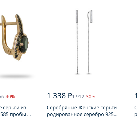
1 338 ₽
1
66
-40%
1 912
-30%
 серьги из
Серебряные Женские серьги
С
 585 пробы с
родированное серебро 925
р
пробы с фианитом
п