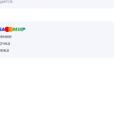
щается.
чении
очка
тежа