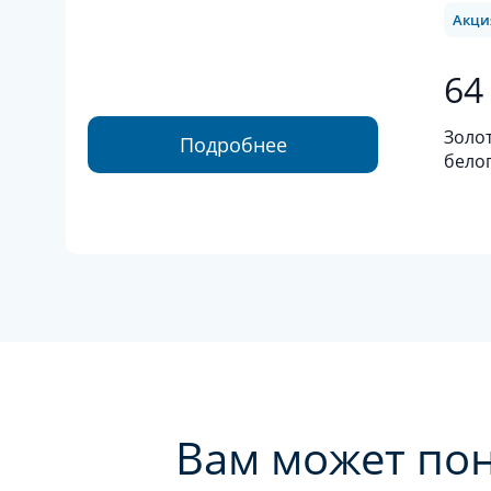
Акци
64
Золот
Подробнее
белог
проб
Вам может по