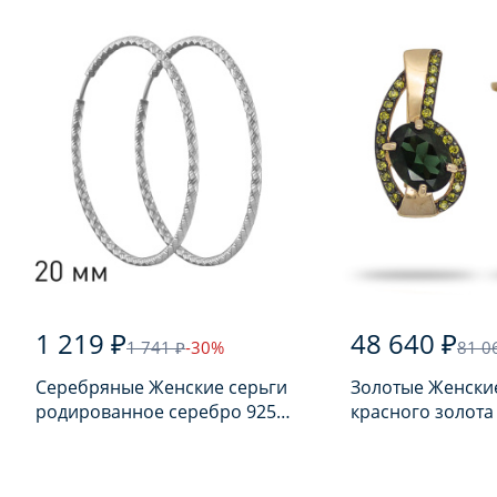
1 219 ₽
48 640 ₽
1 741 ₽
-30%
81 0
Серебряные Женские серьги
Золотые Женские
родированное серебро 925
красного золота
пробы
турмалином