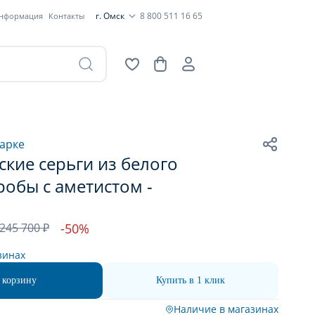
г. Омск
8 800 511 16 65
информация
Контакты
арке
кие серьги из белого
робы с аметистом -
245 700 ₽
-50%
зинах
 корзину
Купить в 1 клик
Наличие в магазинах