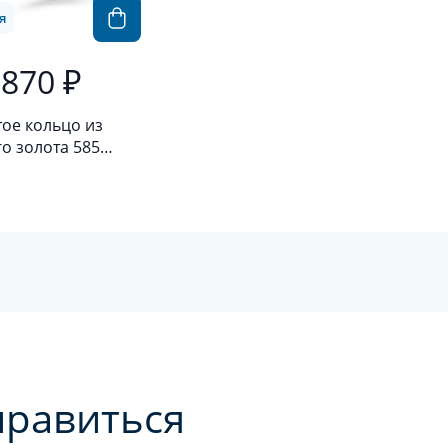
я
 870 ₽
ое кольцо из
о золота 585
ы с аметистом
нравиться