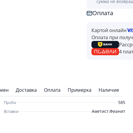
сумма не возвра
Оплата
Картой онлайн
Оплата при полу
Расср
4 пла
бмен
Доставка
Оплата
Примерка
Наличие
585
Проба
Аметист,Фианит
Вставки