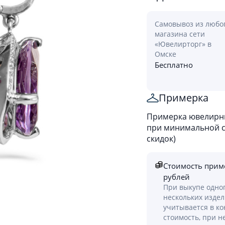
Самовывоз из любо
магазина сети
«Ювелирторг» в
Омске
Бесплатно
Примерка
Примерка ювелирны
при минимальной ст
скидок)
Стоимость прим
рублей
При выкупе одно
нескольких изде
учитывается в к
стоимость, при н