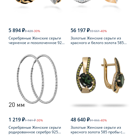
5 894 ₽
56 197 ₽
8 420
-30%
93 661
-40%
Серебряные Женские серьги
Золотые Женские серьги из
черненое и позолоченное 925
красного и белого золота 585
пробы с янтарем
пробы с топазом
1 219 ₽
48 640 ₽
1 741 ₽
-30%
81 066
-40%
Серебряные Женские серьги
Золотые Женские серьги из
родированное серебро 925
красного золота 585 пробы с
пробы
турмалином