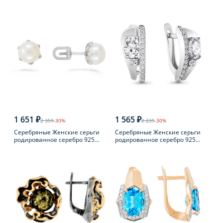
пробы с фианитом
пробы
1 651 ₽
1 565 ₽
2 359
-30%
2 235
-30%
Серебряные Женские серьги
Серебряные Женские серьги
родированное серебро 925
родированное серебро 925
пробы с жемчугом
пробы с фианитом