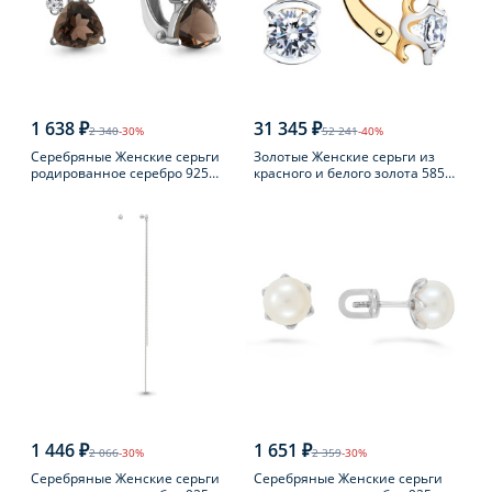
1 638 ₽
31 345 ₽
2 340
-30%
52 241
-40%
Серебряные Женские серьги
Золотые Женские серьги из
родированное серебро 925
красного и белого золота 585
пробы с раухтопазом
пробы с фианитом
1 446 ₽
1 651 ₽
2 066
-30%
2 359
-30%
Серебряные Женские серьги
Серебряные Женские серьги