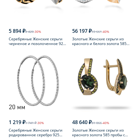
5 894 ₽
56 197 ₽
8 420
-30%
93 661
-40%
Серебряные Женские серьги
Золотые Женские серьги из
черненое и позолоченное 925
красного и белого золота 585
пробы с янтарем
пробы с топазом
1 219 ₽
48 640 ₽
1 741 ₽
-30%
81 066
-40%
Серебряные Женские серьги
Золотые Женские серьги из
родированное серебро 925
красного золота 585 пробы с
пробы
турмалином