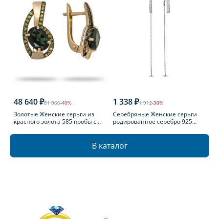
48 640 ₽
1 338 ₽
81 066
-40%
1 912
-30%
Золотые Женские серьги из
Серебряные Женские серьги
красного золота 585 пробы с
родированное серебро 925
турмалином
пробы с фианитом
В каталог