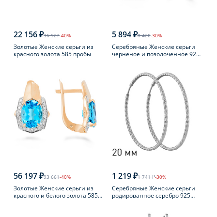
22 156 ₽
5 894 ₽
36 927
-40%
8 420
-30%
Золотые Женские серьги из
Серебряные Женские серьги
красного золота 585 пробы
черненое и позолоченное 925
пробы с янтарем
56 197 ₽
1 219 ₽
93 661
-40%
1 741 ₽
-30%
Золотые Женские серьги из
Серебряные Женские серьги
красного и белого золота 585
родированное серебро 925
пробы с топазом
пробы