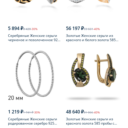
5 894 ₽
56 197 ₽
8 420
-30%
93 661
-40%
Серебряные Женские серьги
Золотые Женские серьги из
черненое и позолоченное 925
красного и белого золота 585
пробы с янтарем
пробы с топазом
1 219 ₽
48 640 ₽
1 741 ₽
-30%
81 066
-40%
Серебряные Женские серьги
Золотые Женские серьги из
родированное серебро 925
красного золота 585 пробы с
пробы
турмалином