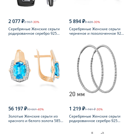
2 077 ₽
5 894 ₽
2 967
-30%
8 420
-30%
Серебряные Женские серьги
Серебряные Женские серьги
родированное серебро 925
черненое и позолоченное 925
пробы с фианитом
пробы с янтарем
56 197 ₽
1 219 ₽
93 661
-40%
1 741 ₽
-30%
Золотые Женские серьги из
Серебряные Женские серьги
красного и белого золота 585
родированное серебро 925
пробы с топазом
пробы