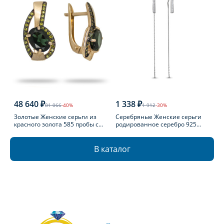
48 640 ₽
1 338 ₽
81 066
-40%
1 912
-30%
Золотые Женские серьги из
Серебряные Женские серьги
красного золота 585 пробы с
родированное серебро 925
турмалином
пробы с фианитом
В каталог