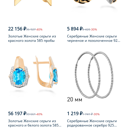
22 156 ₽
5 894 ₽
36 927
-40%
8 420
-30%
Золотые Женские серьги из
Серебряные Женские серьги
красного золота 585 пробы
черненое и позолоченное 925
пробы с янтарем
56 197 ₽
1 219 ₽
93 661
-40%
1 741 ₽
-30%
Золотые Женские серьги из
Серебряные Женские серьги
красного и белого золота 585
родированное серебро 925
пробы с топазом
пробы