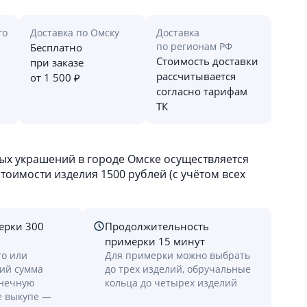
го
Доставка по Омску
Доставка
по регионам РФ
Бесплатно
Стоимость доставки
при заказе
рассчитывается
от 1 500 ₽
согласно тарифам
ТК
х украшений в городе Омске осуществляется
оимости изделия 1500 рублей (с учётом всех
ерки 300
Продолжительность
примерки 15 минут
го или
Для примерки можно выбрать
лий сумма
до трех изделий, обручальные
онечную
кольца до четырех изделий
е выкупе —