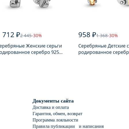
 712 ₽
958 ₽
2 445
-30%
1 368
-30%
еребряные Женские серьги
Серебряные Детские 
одированное серебро 925
родированное серебр
робы с фианитом
пробы с фианитом
Документы сайта
Доставка и оплата
Гарантия, обмен, возврат
Программа лояльности
Правила публикации и написания