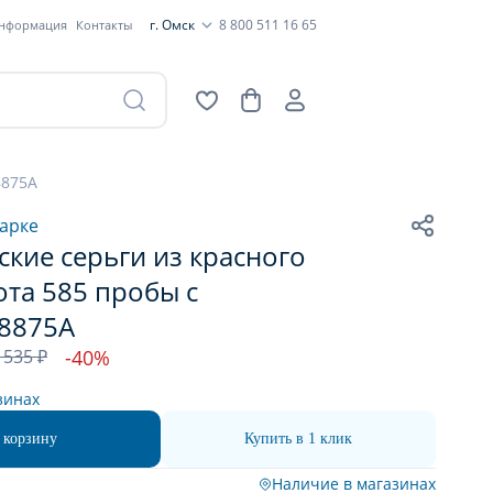
г. Омск
8 800 511 16 65
информация
Контакты
8875А
арке
кие серьги из красного
ота 585 пробы с
48875А
 535 ₽
-40%
зинах
 корзину
Купить в 1 клик
Наличие в магазинах