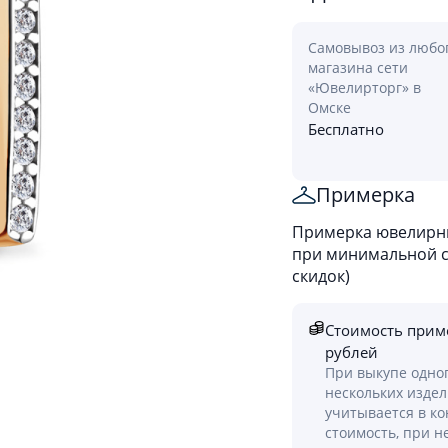
Самовывоз из любо
магазина сети
«Ювелирторг» в
Омске
Бесплатно
Примерка
Примерка ювелирны
при минимальной ст
скидок)
Стоимость прим
рублей
При выкупе одно
нескольких изде
учитывается в к
стоимость, при н