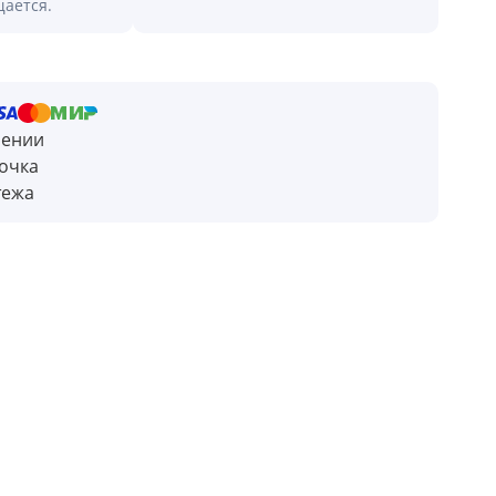
щается.
чении
очка
тежа