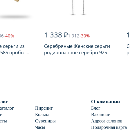
1 338 ₽
1
66
-40%
1 912
-30%
 серьги из
Серебряные Женские серьги
С
 585 пробы с
родированное серебро 925
р
пробы с фианитом
п
лог
О компании
каталог
Пирсинг
Блог
ги
Кольца
Вакансии
еты
Сувениры
Адреса салонов
Часы
Подарочная карта