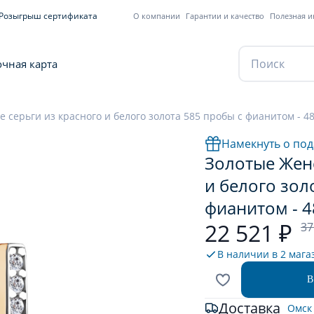
Розыгрыш сертификата
О компании
Гарантии и качество
Полезная 
чная карта
 серьги из красного и белого золота 585 пробы с фианитом - 4
Намекнуть о под
Золотые Женс
и белого зол
фианитом - 
22 521 ₽
37
В наличии в
2 мага
В
Доставка
Омск