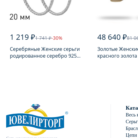
1 219 ₽
48 640 ₽
1 741 ₽
-30%
81 0
Серебряные Женские серьги
Золотые Женские
родированное серебро 925
красного золота
пробы
турмалином
Ката
Весь 
Серь
Брасл
Цепи