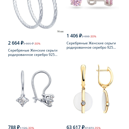
1 406 ₽
2 008
-30%
2 664 ₽
Серебряные Женские серьги
3 805 ₽
-30%
родированное серебро 925
Серебряные Женские серьги
пробы с фианитом
родированное серебро 925
пробы
788 ₽
63 617 ₽
1 126
-30%
97 873
-35%