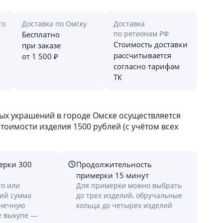
го
Доставка по Омску
Доставка
по регионам РФ
Бесплатно
Стоимость доставки
при заказе
рассчитывается
от 1 500 ₽
согласно тарифам
ТК
х украшений в городе Омске осуществляется
оимости изделия 1500 рублей (с учётом всех
ерки 300
Продолжительность
примерки 15 минут
го или
Для примерки можно выбрать
лий сумма
до трех изделий, обручальные
онечную
кольца до четырех изделий
е выкупе —