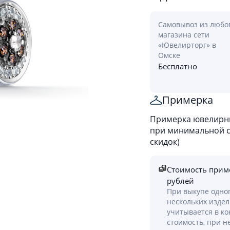
Самовывоз из любо
магазина сети
«Ювелирторг» в
Омске
Бесплатно
Примерка
Примерка ювелирны
при минимальной ст
скидок)
Стоимость прим
рублей
При выкупе одно
нескольких изде
учитывается в к
стоимость, при н