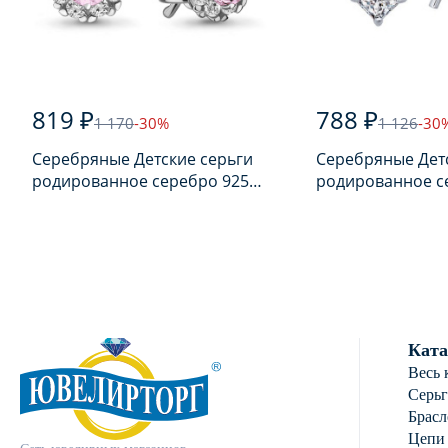
819 ₽
788 ₽
1 170
-30%
1 126
-30
Серебряные Детские серьги
Серебряные Дет
родированное серебро 925
родированное с
пробы с фианитом
пробы с фианит
Ката
Весь 
Серь
Брасл
Цепи