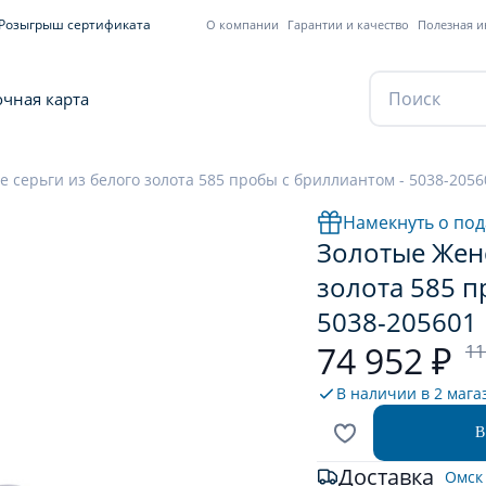
Розыгрыш сертификата
О компании
Гарантии и качество
Полезная 
чная карта
 серьги из белого золота 585 пробы с бриллиантом - 5038-2056
Намекнуть о под
Золотые Женс
золота 585 п
5038-205601
74 952 ₽
11
В наличии в
2 мага
В
Доставка
Омск