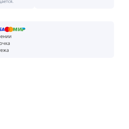
щается.
чении
очка
тежа