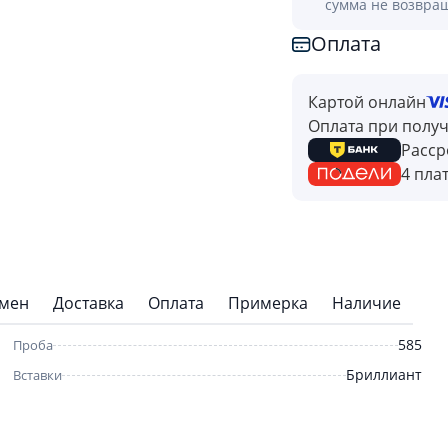
сумма не возвра
Оплата
Картой онлайн
Оплата при полу
Расср
4 пла
бмен
Доставка
Оплата
Примерка
Наличие
585
Проба
Бриллиант
Вставки