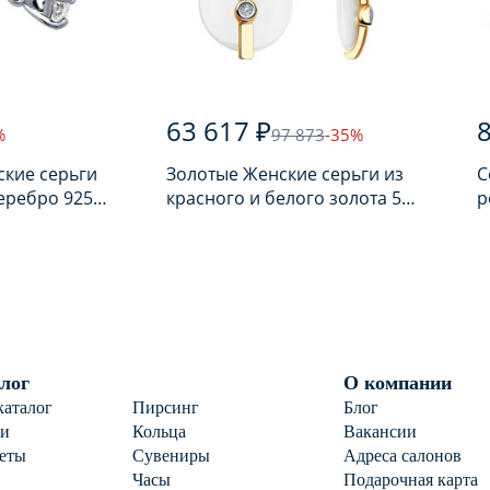
63 617 ₽
%
97 873
-35%
ские серьги
Золотые Женские серьги из
С
еребро 925
красного и белого золота 585
р
ом
пробы с бриллиантом
п
лог
О компании
каталог
Пирсинг
Блог
ги
Кольца
Вакансии
еты
Сувениры
Адреса салонов
Часы
Подарочная карта