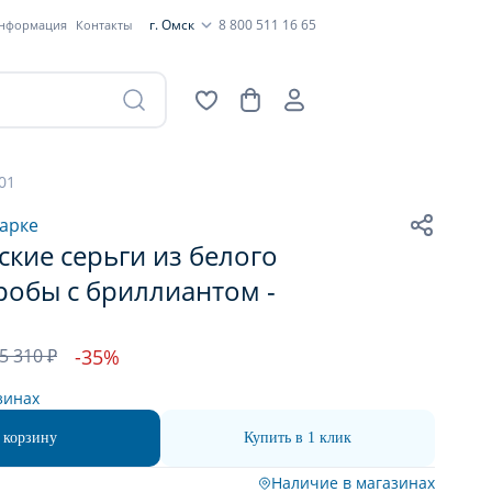
г. Омск
8 800 511 16 65
информация
Контакты
01
арке
кие серьги из белого
робы с бриллиантом -
5 310 ₽
-35%
зинах
 корзину
Купить в 1 клик
Наличие в магазинах