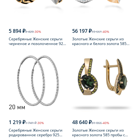
5 894 ₽
56 197 ₽
8 420
-30%
93 661
-40%
Серебряные Женские серьги
Золотые Женские серьги из
черненое и позолоченное 925
красного и белого золота 585
пробы с янтарем
пробы с топазом
1 219 ₽
48 640 ₽
1 741 ₽
-30%
81 066
-40%
Серебряные Женские серьги
Золотые Женские серьги из
родированное серебро 925
красного золота 585 пробы с
пробы
турмалином