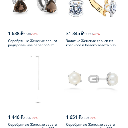
1 638 ₽
31 345 ₽
2 340
-30%
52 241
-40%
Серебряные Женские серьги
Золотые Женские серьги из
родированное серебро 925
красного и белого золота 585
пробы с раухтопазом
пробы с фианитом
1 446 ₽
1 651 ₽
2 066
-30%
2 359
-30%
Серебряные Женские серьги
Серебряные Женские серьги