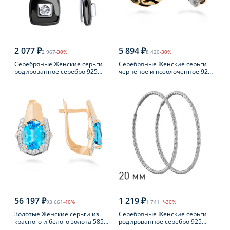
2 077 ₽
5 894 ₽
2 967
-30%
8 420
-30%
Серебряные Женские серьги
Серебряные Женские серьги
родированное серебро 925
черненое и позолоченное 925
пробы с фианитом
пробы с янтарем
56 197 ₽
1 219 ₽
93 661
-40%
1 741 ₽
-30%
Золотые Женские серьги из
Серебряные Женские серьги
красного и белого золота 585
родированное серебро 925
пробы с топазом
пробы