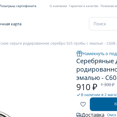
Розыгрыш сертификата
О компании
Гарантии и качество
Полезная 
чная карта
ские серьги родированное серебро 925 пробы с эмалью - С608
Намекнуть о под
Серебряные Д
родированно
эмалью - С6
910 ₽
1 300 ₽
В наличии в
2 мага
В
Доставка
Омск