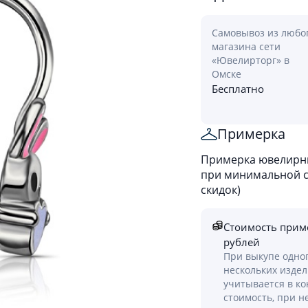
Самовывоз из любо
магазина сети
«Ювелирторг» в
Омске
Бесплатно
Примерка
Примерка ювелирны
при минимальной ст
скидок)
Стоимость прим
рублей
При выкупе одно
нескольких изде
учитывается в к
стоимость, при н