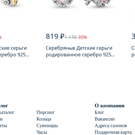
819 ₽
3
%
1 170
-30%
ские серьги
Серебряные Детские серьги
С
еребро 925
родированное серебро 925
р
ом
пробы с фианитом
п
лог
О компании
каталог
Пирсинг
Блог
ги
Кольца
Вакансии
еты
Сувениры
Адреса салонов
Часы
Подарочная карта