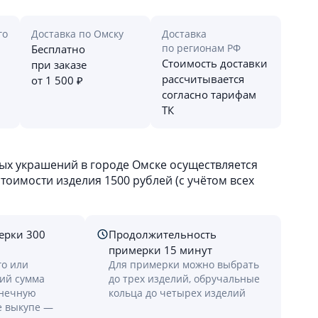
го
Доставка по Омску
Доставка
по регионам РФ
Бесплатно
Стоимость доставки
при заказе
рассчитывается
от 1 500 ₽
согласно тарифам
ТК
х украшений в городе Омске осуществляется
оимости изделия 1500 рублей (с учётом всех
ерки 300
Продолжительность
примерки 15 минут
го или
Для примерки можно выбрать
лий сумма
до трех изделий, обручальные
онечную
кольца до четырех изделий
е выкупе —