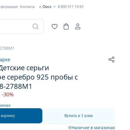
г. Омск
8 800 511 16 65
информация
Контакты
-2788М1
арке
етские серьги
е серебро 925 пробы с
08-2788М1
-30%
зинах
 корзину
Купить в 1 клик
Наличие в магазинах