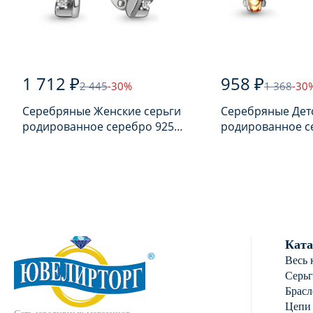
1 712 ₽
958 ₽
2 445
-30%
1 368
-30
Серебряные Женские серьги
Серебряные Дет
родированное серебро 925
родированное с
пробы с фианитом
пробы с фианит
Ката
Весь 
Серь
Брасл
Цепи