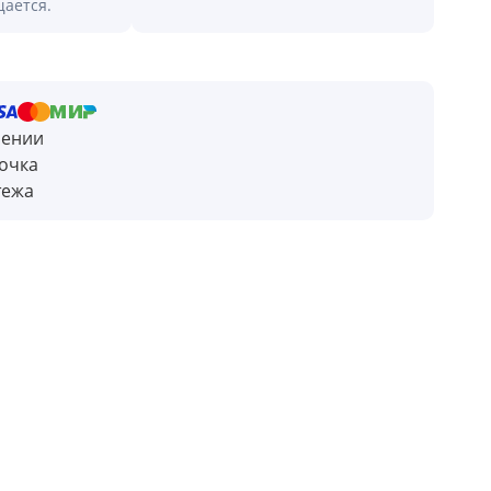
щается.
чении
очка
тежа