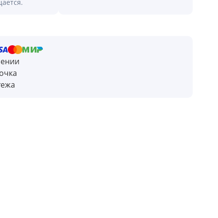
щается.
чении
очка
тежа