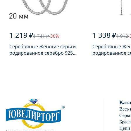
1 219 ₽
1 338 ₽
1 741 ₽
-30%
1 912
-
Серебряные Женские серьги
Серебряные Жен
родированное серебро 925
родированное с
пробы
пробы с фианит
Ката
Весь 
Серь
Брасл
Цепи