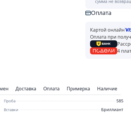
сумма не возвра
Оплата
Картой онлайн
Оплата при полу
Расср
4 пла
бмен
Доставка
Оплата
Примерка
Наличие
585
Проба
Бриллиант
Вставки