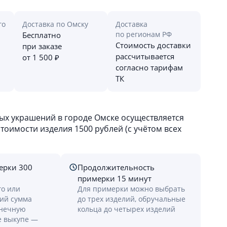
го
Доставка по Омску
Доставка
по регионам РФ
Бесплатно
Стоимость доставки
при заказе
рассчитывается
от 1 500 ₽
согласно тарифам
ТК
х украшений в городе Омске осуществляется
оимости изделия 1500 рублей (с учётом всех
ерки 300
Продолжительность
примерки 15 минут
го или
Для примерки можно выбрать
лий сумма
до трех изделий, обручальные
онечную
кольца до четырех изделий
е выкупе —