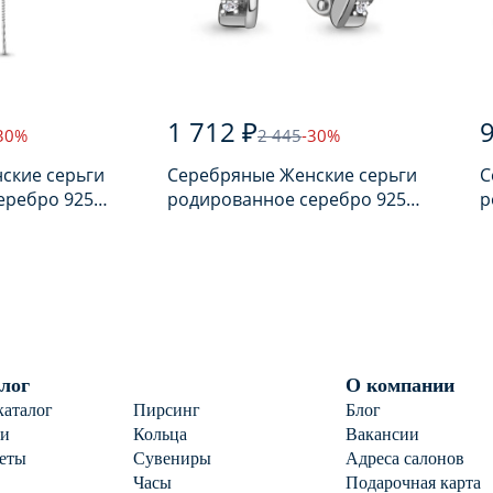
1 712 ₽
30%
2 445
-30%
ские серьги
Серебряные Женские серьги
С
еребро 925
родированное серебро 925
р
ом
пробы с фианитом
п
лог
О компании
каталог
Пирсинг
Блог
ги
Кольца
Вакансии
еты
Сувениры
Адреса салонов
Часы
Подарочная карта