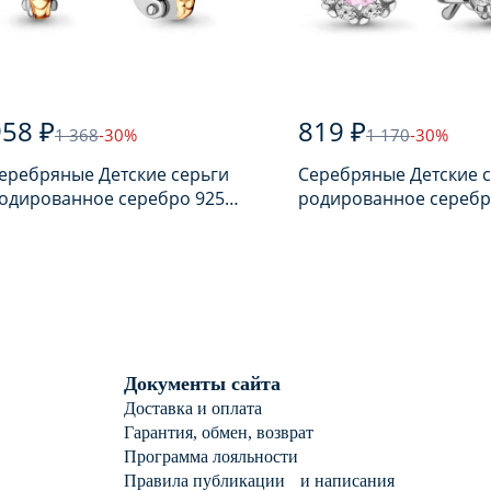
958 ₽
819 ₽
1 368
-30%
1 170
-30%
еребряные Детские серьги
Серебряные Детские 
одированное серебро 925
родированное серебр
робы с фианитом
пробы с фианитом
Документы сайта
Доставка и оплата
Гарантия, обмен, возврат
Программа лояльности
Правила публикации и написания