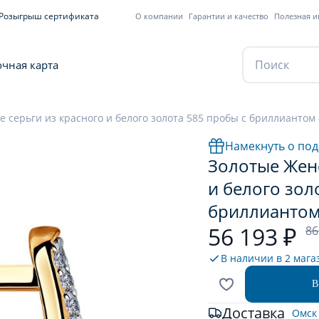
Розыгрыш сертификата
О компании
Гарантии и качество
Полезная 
чная карта
 серьги из красного и белого золота 585 пробы с бриллиантом 
Намекнуть о под
Золотые Женс
и белого зол
бриллиантом
56 193 ₽
86
В наличии в
2 мага
В
Доставка
Омск