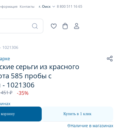
г. Омск
8 800 511 16 65
информация
Контакты
- 1021306
арке
кие серьги из красного
ота 585 пробы с
 - 1021306
 451 ₽
-35%
зинах
 корзину
Купить в 1 клик
Наличие в магазинах