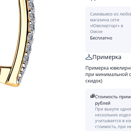
Самовывоз из любо
магазина сети
«Ювелирторг» в
Омске
Бесплатно
Примерка
Примерка ювелирны
при минимальной ст
скидок)
Стоимость прим
рублей
При выкупе одно
нескольких изде
учитывается в к
стоимость, при н