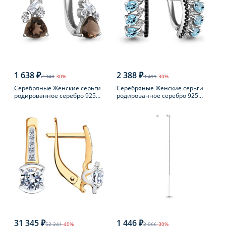
1 638 ₽
2 388 ₽
2 340
-30%
3 411
-30%
Серебряные Женские серьги
Серебряные Женские серьги
родированное серебро 925
родированное серебро 925
пробы с раухтопазом
пробы с топазом
31 345 ₽
1 446 ₽
52 241
-40%
2 066
-30%