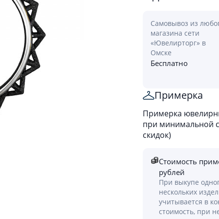
Самовывоз из любо
магазина сети
«Ювелирторг» в
Омске
Бесплатно
Примерка
Примерка ювелирны
при минимальной ст
скидок)
Стоимость прим
рублей
При выкупе одно
нескольких изде
учитывается в к
стоимость, при н