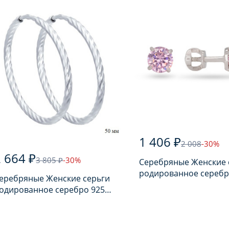
1 406 ₽
2 008
-30%
 664 ₽
3 805 ₽
-30%
Серебряные Женские 
родированное серебр
еребряные Женские серьги
пробы с фианитом
одированное серебро 925
робы