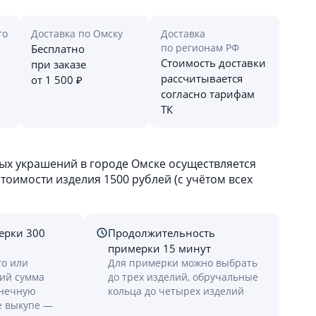
го
Доставка по Омску
Доставка
по регионам РФ
Бесплатно
Стоимость доставки
при заказе
рассчитывается
от 1 500 ₽
согласно тарифам
ТК
х украшений в городе Омске осуществляется
оимости изделия 1500 рублей (с учётом всех
ерки 300
Продолжительность
примерки 15 минут
го или
Для примерки можно выбрать
лий сумма
до трех изделий, обручальные
онечную
кольца до четырех изделий
е выкупе —