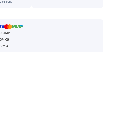
щается.
чении
очка
тежа