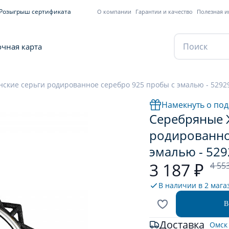
Розыгрыш сертификата
О компании
Гарантии и качество
Полезная 
чная карта
ские серьги родированное серебро 925 пробы с эмалью - 5292
Намекнуть о под
Серебряные 
родированно
эмалью - 52
3 187 ₽
4 55
В наличии в
2 мага
В
Доставка
Омск