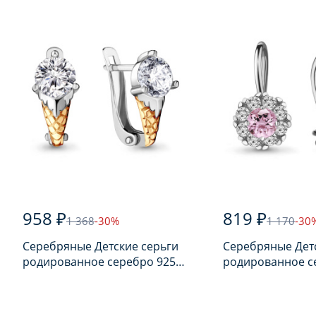
958 ₽
819 ₽
1 368
-30%
1 170
-30
Серебряные Детские серьги
Серебряные Дет
родированное серебро 925
родированное с
пробы с фианитом
пробы с фианит