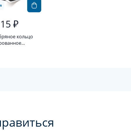
я
015 ₽
бряное кольцо
рованное
бро 925 пробы с
ью
нравиться