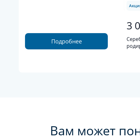
Акци
3 
Сере
Подробнее
роди
сере
эмал
Вам может по