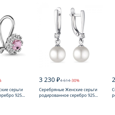
3 230 ₽
2
%
4 614
-30%
ские серьги
Серебряные Женские серьги
С
еребро 925
родированное серебро 925
р
ом
пробы с жемчугом
п