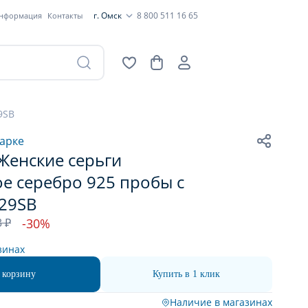
г. Омск
8 800 511 16 65
информация
Контакты
9SB
арке
Женские серьги
е серебро 925 пробы с
929SB
3 ₽
-30%
зинах
 корзину
Купить в 1 клик
Наличие в магазинах