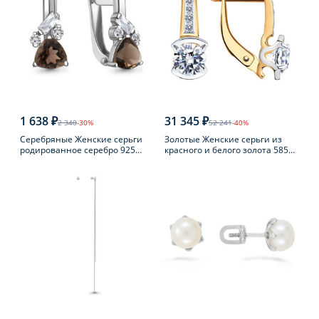
1 638 ₽
31 345 ₽
2 340
-30%
52 241
-40%
Серебряные Женские серьги
Золотые Женские серьги из
родированное серебро 925
красного и белого золота 585
пробы с раухтопазом
пробы с фианитом