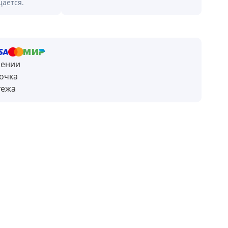
щается.
чении
очка
тежа