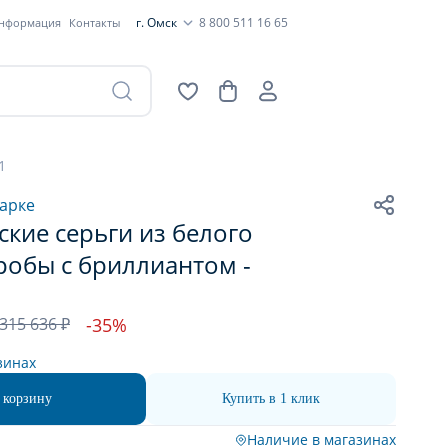
г. Омск
8 800 511 16 65
информация
Контакты
1
арке
кие серьги из белого
робы с бриллиантом -
315 636 ₽
-35%
зинах
 корзину
Купить в 1 клик
Наличие в магазинах