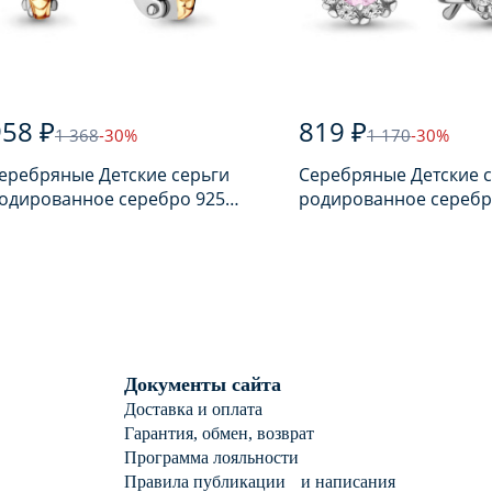
958 ₽
819 ₽
1 368
-30%
1 170
-30%
еребряные Детские серьги
Серебряные Детские 
одированное серебро 925
родированное серебр
робы с фианитом
пробы с фианитом
Документы сайта
Доставка и оплата
Гарантия, обмен, возврат
Программа лояльности
Правила публикации и написания