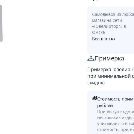
Самовывоз из любо
магазина сети
«Ювелирторг» в
Омске
Бесплатно
Примерка
Примерка ювелирны
при минимальной ст
скидок)
Стоимость прим
рублей
При выкупе одно
нескольких изде
учитывается в к
стоимость, при н