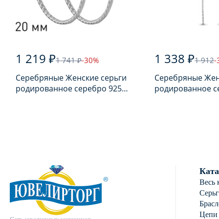
1 219 ₽
1 338 ₽
1 741 ₽
-30%
1 912
-
Серебряные Женские серьги
Серебряные Жен
родированное серебро 925
родированное с
пробы
пробы с фианит
Ката
Весь 
Серь
Брасл
Цепи