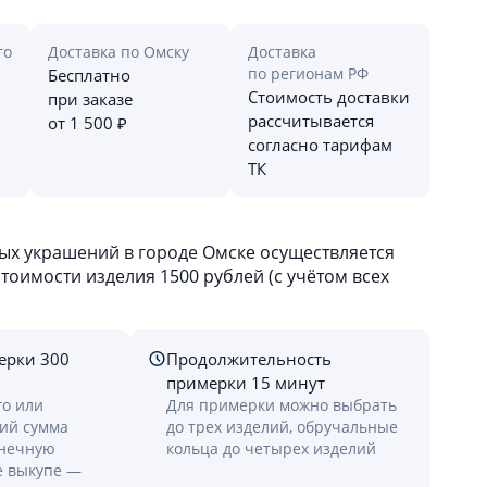
го
Доставка по Омску
Доставка
по регионам РФ
Бесплатно
Стоимость доставки
при заказе
рассчитывается
от 1 500 ₽
согласно тарифам
ТК
х украшений в городе Омске осуществляется
оимости изделия 1500 рублей (с учётом всех
ерки 300
Продолжительность
примерки 15 минут
го или
Для примерки можно выбрать
лий сумма
до трех изделий, обручальные
онечную
кольца до четырех изделий
е выкупе —