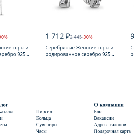
1 712 ₽
30%
2 445
-30%
ские серьги
Серебряные Женские серьги
С
еребро 925
родированное серебро 925
р
ом
пробы с фианитом
п
лог
О компании
каталог
Пирсинг
Блог
ги
Кольца
Вакансии
еты
Сувениры
Адреса салонов
Часы
Подарочная карта