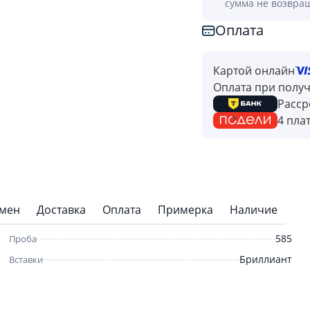
сумма не возвра
Оплата
Картой онлайн
Оплата при полу
Расср
4 пла
бмен
Доставка
Оплата
Примерка
Наличие
585
Проба
Бриллиант
Вставки