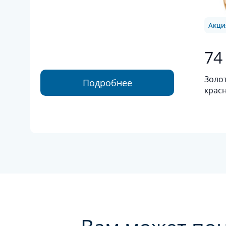
Акци
74
Золот
Подробнее
красн
золот
брил