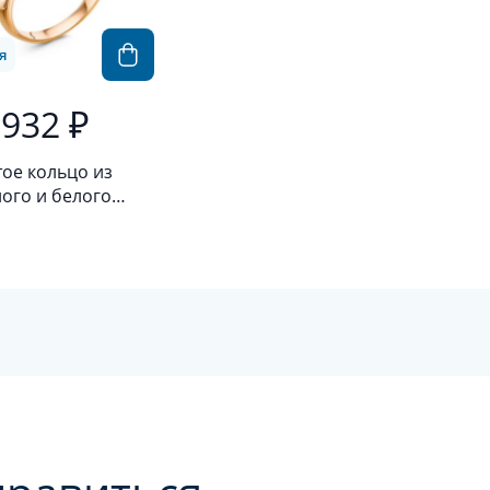
я
 932 ₽
ое кольцо из
ого и белого
а 585 пробы с
лиантом