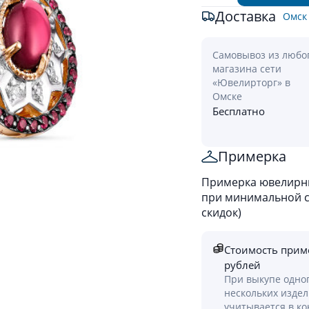
Доставка
Омск
Самовывоз из любо
магазина сети
«Ювелирторг» в
Омске
Бесплатно
Примерка
Примерка ювелирны
при минимальной ст
скидок)
Стоимость прим
рублей
При выкупе одно
нескольких изде
учитывается в к