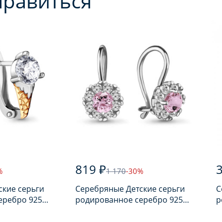
нравиться
819 ₽
3
%
1 170
-30%
ские серьги
Серебряные Детские серьги
С
еребро 925
родированное серебро 925
р
ом
пробы с фианитом
п