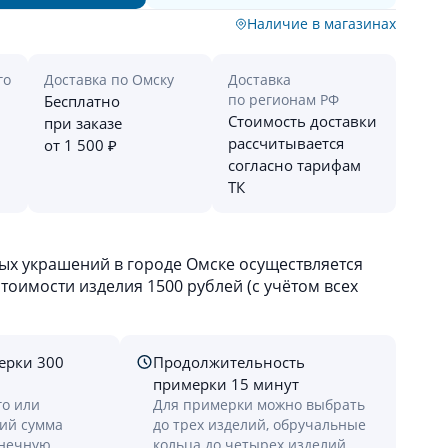
Наличие в магазинах
го
Доставка по Омску
Доставка
по регионам РФ
Бесплатно
Стоимость доставки
при заказе
рассчитывается
от 1 500 ₽
согласно тарифам
ТК
х украшений в городе Омске осуществляется
оимости изделия 1500 рублей (с учётом всех
ерки 300
Продолжительность
примерки 15 минут
го или
Для примерки можно выбрать
лий сумма
до трех изделий, обручальные
онечную
кольца до четырех изделий