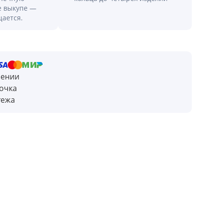
е выкупе —
щается.
чении
очка
тежа