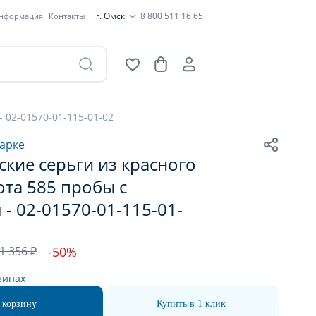
г. Омск
8 800 511 16 65
информация
Контакты
 02-01570-01-115-01-02
арке
кие серьги из красного
ота 585 пробы с
- 02-01570-01-115-01-
1 356 ₽
-50%
зинах
 корзину
Купить в 1 клик