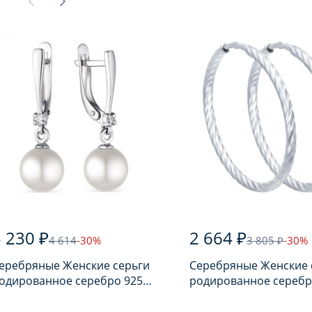
 230 ₽
2 664 ₽
4 614
-30%
3 805 ₽
-30%
еребряные Женские серьги
Серебряные Женские 
одированное серебро 925
родированное серебр
робы с жемчугом
пробы