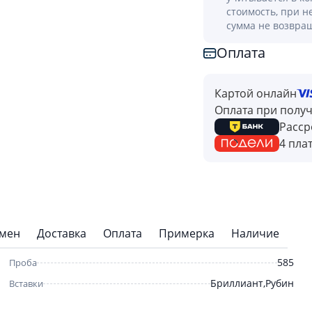
стоимость, при н
сумма не возвра
Оплата
Картой онлайн
Оплата при полу
Расср
4 пла
бмен
Доставка
Оплата
Примерка
Наличие
585
Проба
Бриллиант,Рубин
Вставки