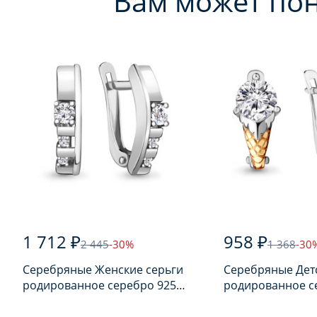
Вам может по
1 712 ₽
958 ₽
2 445
-30%
1 368
-30
Серебряные Женские серьги
Серебряные Дет
родированное серебро 925
родированное с
пробы с фианитом
пробы с фианит