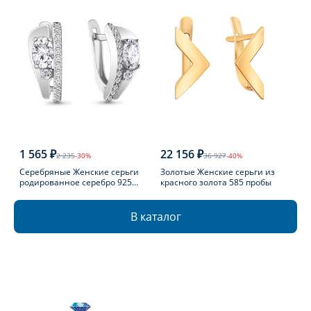
1 565 ₽
22 156 ₽
2 235
-30%
36 927
-40%
Серебряные Женские серьги
Золотые Женские серьги из
родированное серебро 925
красного золота 585 пробы
пробы с фианитом
В каталог