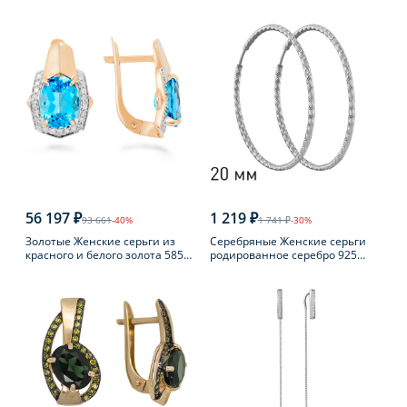
пробы с фианитом
пробы с янтарем
56 197 ₽
1 219 ₽
93 661
-40%
1 741 ₽
-30%
Золотые Женские серьги из
Серебряные Женские серьги
красного и белого золота 585
родированное серебро 925
пробы с топазом
пробы