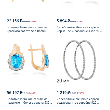
22 156 ₽
5 894 ₽
36 927
-40%
8 420
-30%
Золотые Женские серьги из
Серебряные Женские серьги
красного золота 585 пробы
черненое и позолоченное 925
пробы с янтарем
56 197 ₽
1 219 ₽
93 661
-40%
1 741 ₽
-30%
Золотые Женские серьги из
Серебряные Женские серьги
красного и белого золота 585
родированное серебро 925
пробы с топазом
пробы